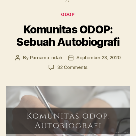
Categories
ODOP
Komunitas ODOP:
Sebuah Autobiografi
By
Purnama Indah
September 23, 2020
Post
Post
author
date
on
32 Comments
Komunitas
ODOP:
Sebuah
Autobiografi