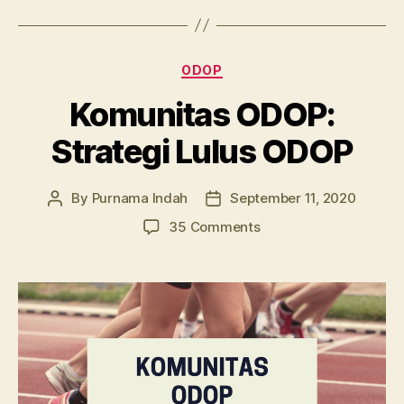
Categories
ODOP
Komunitas ODOP:
Strategi Lulus ODOP
By
Purnama Indah
September 11, 2020
Post
Post
author
date
on
35 Comments
Komunitas
ODOP:
Strategi
Lulus
ODOP