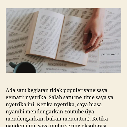
Literasi
di
Era
Pandemi:
Berawal
dari
Mendengarkan
Podcast
Ada satu kegiatan tidak populer yang saya
gemari: nyetrika. Salah satu me-time saya ya
nyetrika ini. Ketika nyetrika, saya biasa
nyambi mendengarkan Youtube (iya
mendengarkan, bukan menonton). Ketika
pandemi ini, saya mulai sering eksplorasi