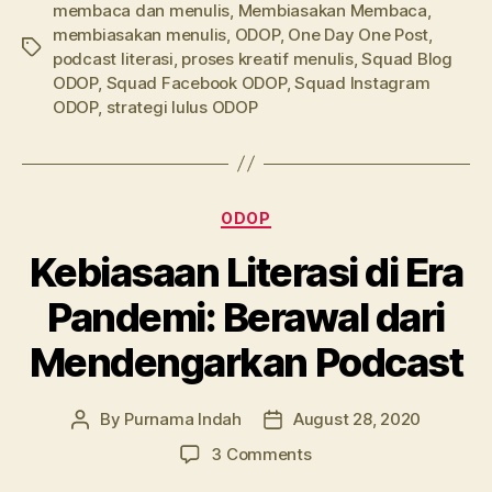
membaca dan menulis
,
Membiasakan Membaca
,
membiasakan menulis
,
ODOP
,
One Day One Post
,
Tags
podcast literasi
,
proses kreatif menulis
,
Squad Blog
ODOP
,
Squad Facebook ODOP
,
Squad Instagram
ODOP
,
strategi lulus ODOP
Categories
ODOP
Kebiasaan Literasi di Era
Pandemi: Berawal dari
Mendengarkan Podcast
By
Purnama Indah
August 28, 2020
Post
Post
author
date
on
3 Comments
Kebiasaan