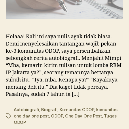
Holaaa! Kali ini saya nulis agak tidak biasa.
Demi menyelesaikan tantangan wajib pekan
ke-3 komunitas ODOP, saya persembahkan
sebongkah cerita autobiografi. Menjahit Mimpi
“Mba, kemarin kirim tulisan untuk lomba RBM
IP Jakarta ya?”, seorang temannya bertanya
subuh itu. “Iya, mba. Kenapa ya?” “Kayaknya
menang deh itu.” Dia kaget tidak percaya.
Pasalnya, sudah 7 tahun ia […]
Autobiografi
,
Biografi
,
Komunitas ODOP
,
komunitas
one day one post
,
ODOP
,
One Day One Post
,
Tugas
Tags
ODOP