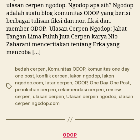
ulasan cerpen ngodop. Ngodop apa sih? Ngodop
adalah suatu blog komunitas ODOP yang berisi
berbagai tulisan fiksi dan non fiksi dari
member ODOP. Ulasan Cerpen Ngodop: Jabat
Tangan Lima Puluh Juta Cerpen karya Nio
Zaharani menceritakan tentang Erka yang
mencoba […]
bedah cerpen
,
Komunitas ODOP
,
komunitas one day
one post
,
konflik cerpen
,
lakon ngodop
,
lakon
ngodop.com
,
latar cerpen
,
ODOP
,
One Day One Post
,
Tags
penokohan cerpen
,
rekomendasi cerpen
,
review
cerpen
,
ulasan cerpen
,
Ulasan cerpen ngodop
,
ulasan
cerpen ngodop.com
Categories
ODOP