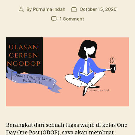
By
Purnama Indah
October 15, 2020
Post
Post
author
date
on
1 Comment
Ulasan
Cerpen
Ngodop:
Jabat
Tangan
Lima
Puluh
Juta
Berangkat dari sebuah tugas wajib di kelas One
Day One Post (ODOP), saya akan membuat