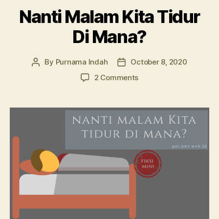
Nanti Malam Kita Tidur
Di Mana?
By
Purnama Indah
October 8, 2020
Post
Post
author
date
on
2 Comments
Nanti
Malam
Kita
Tidur
Di
Mana?