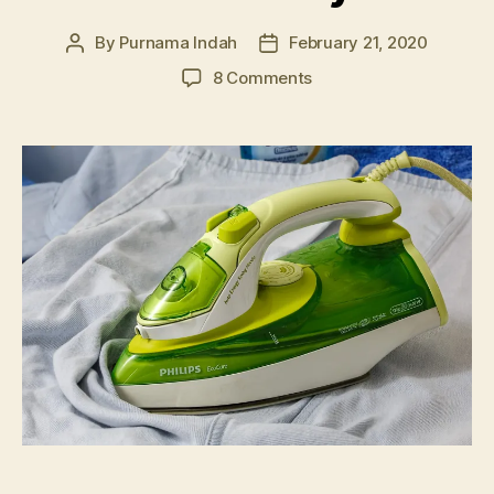
By
Purnama Indah
February 21, 2020
Post
Post
author
date
on
8 Comments
Jajak
Pendapat:
Kenapa
Tidak
Suka
Menyetrika