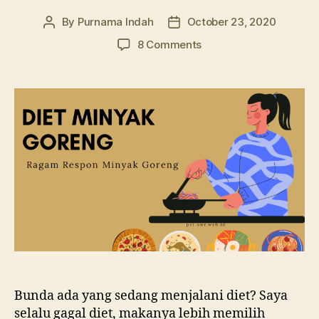
By
Purnama Indah
October 23, 2020
Post
Post
author
date
on
8 Comments
Diet
Minyak
Goreng:
Ragam
Respon
Jajak
Pendapat
Bunda ada yang sedang menjalani diet? Saya
selalu gagal diet, makanya lebih memilih