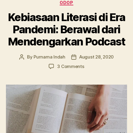
Categories
ODOP
Kebiasaan Literasi di Era
Pandemi: Berawal dari
Mendengarkan Podcast
By
Purnama Indah
August 28, 2020
Post
Post
author
date
on
3 Comments
Kebiasaan
Literasi
di
Era
Pandemi:
Berawal
dari
Mendengarkan
Podcast