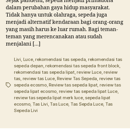
Sejak pandemi, sepeda menjadi primadona
dalam perubahan gaya hidup masyarakat.
Tidak hanya untuk olahraga, sepeda juga
menjadi alternatif kendaraan bagi orang-orang
yang masih harus ke luar rumah. Bagi teman-
teman yang merencanakan atau sudah
menjalani […]
Livi
,
Luce
,
rekomendasi tas sepeda
,
rekomendasi tas
sepeda depan
,
rekomendasi tas sepeda front block
,
rekomendasi tas sepeda lipat
,
review Luce
,
review
tas
,
review tas Luce
,
Review Tas Sepeda
,
review tas
sepeda ecosmo
,
Review tas sepeda lipat
,
review tas
Tags
sepeda lipat ecosmo
,
review tas sepeda lipat Luce
,
review tas sepeda lipat merk luce
,
sepeda lipat
ecosmo
,
Tas Livi
,
Tas Luce
,
Tas Sepda Luce
,
Tas
Sepeda Livi