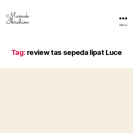
Menu
Mamak
Ibrahim
-
Lifestyle
Tag:
review tas sepeda lipat Luce
Blogger