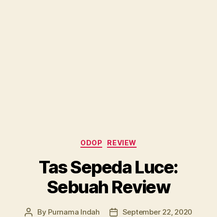
Categories
ODOP
REVIEW
Tas Sepeda Luce:
Sebuah Review
By
Purnama Indah
September 22, 2020
Post
Post