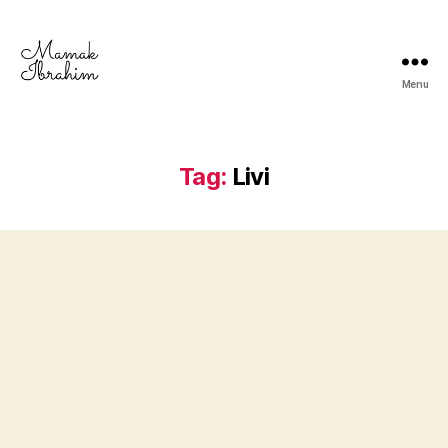
Menu
Mamak
Ibrahim
-
Lifestyle
Tag:
Livi
Blogger