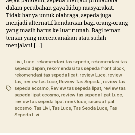
Sejak pandemi, sepeda menjadi primadona
dalam perubahan gaya hidup masyarakat.
Tidak hanya untuk olahraga, sepeda juga
menjadi alternatif kendaraan bagi orang-orang
yang masih harus ke luar rumah. Bagi teman-
teman yang merencanakan atau sudah
menjalani […]
Livi
,
Luce
,
rekomendasi tas sepeda
,
rekomendasi tas
sepeda depan
,
rekomendasi tas sepeda front block
,
rekomendasi tas sepeda lipat
,
review Luce
,
review
tas
,
review tas Luce
,
Review Tas Sepeda
,
review tas
sepeda ecosmo
,
Review tas sepeda lipat
,
review tas
Tags
sepeda lipat ecosmo
,
review tas sepeda lipat Luce
,
review tas sepeda lipat merk luce
,
sepeda lipat
ecosmo
,
Tas Livi
,
Tas Luce
,
Tas Sepda Luce
,
Tas
Sepeda Livi