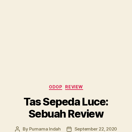
Categories
ODOP
REVIEW
Tas Sepeda Luce:
Sebuah Review
By
Purnama Indah
September 22, 2020
Post
Post