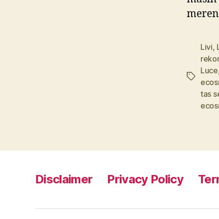
meren
Livi
,
reko
Luce
Tags
eco
tas s
eco
Disclaimer
Privacy Policy
Ter