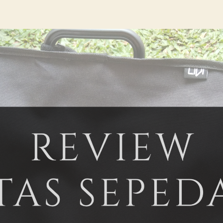
hor
date