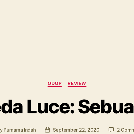
Categories
ODOP
REVIEW
da Luce: Sebu
By
Purnama Indah
September 22, 2020
2 Comm
t
Post