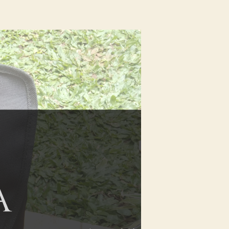
Tas
Sepeda
Luce:
Sebuah
Review