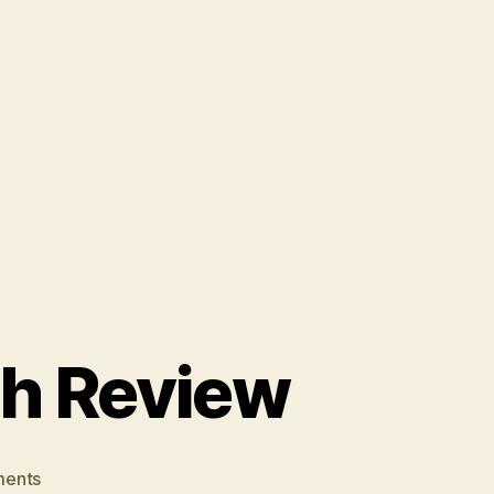
ah Review
on
ents