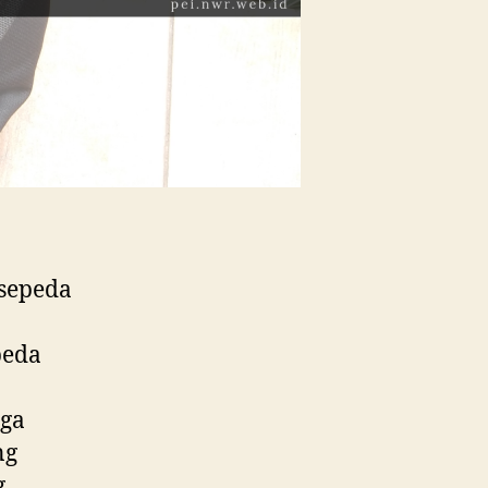
 sepeda
peda
uga
ng
g