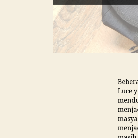
Bebera
Luce y
menduk
menja
masyar
menjad
masih 