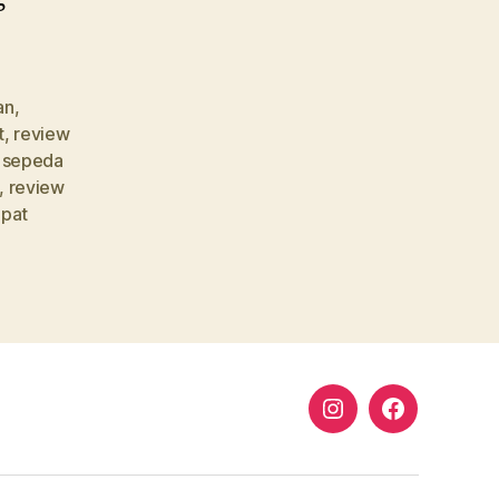
an
,
t
,
review
s sepeda
,
review
ipat
Instagram
Facebook