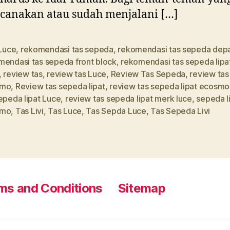
canakan atau sudah menjalani […]
Luce
,
rekomendasi tas sepeda
,
rekomendasi tas sepeda dep
mendasi tas sepeda front block
,
rekomendasi tas sepeda lipa
,
review tas
,
review tas Luce
,
Review Tas Sepeda
,
review ta
smo
,
Review tas sepeda lipat
,
review tas sepeda lipat ecosmo
epeda lipat Luce
,
review tas sepeda lipat merk luce
,
sepeda l
smo
,
Tas Livi
,
Tas Luce
,
Tas Sepda Luce
,
Tas Sepeda Livi
ms and Conditions
Sitemap