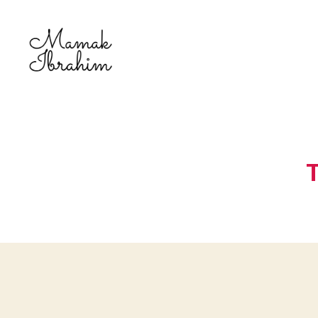
Mamak
Ibrahim
-
Lifestyle
Blogger
T