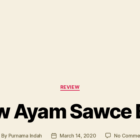
Categories
REVIEW
w Ayam Sawce 
By
Purnama Indah
March 14, 2020
No Comme
ost
Post