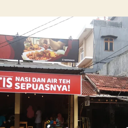
uthor
date