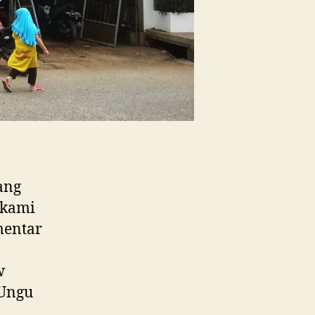
ang
 kami
mentar
w
 Ungu