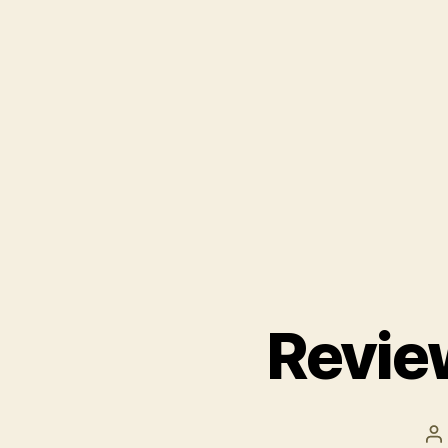
Revie
P