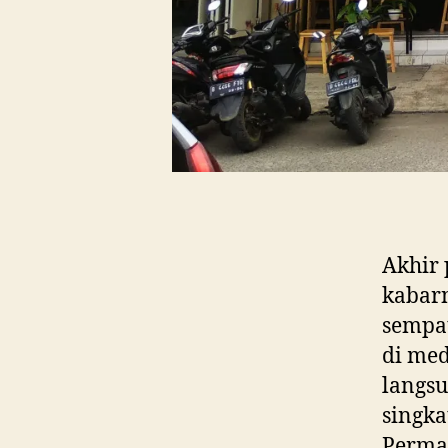
Akhir
kabarn
sempa
di med
langsu
singka
Permai