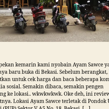
 pekan kemarin kami nyobain Ayam Sawce y
ya baru buka di Bekasi. Sebelum berangkat,
tkan untuk cek harga dan baca beberapa ko
ia sosial. Semakin dibaca, semakin pengen
ng ke lokasi.. wkwkwkwk. Oke deh, ini revie
tnya. Lokasi Ayam Sawce terletak di Pondok
 (PUP) Sektor V A5 No. 18, Bekasi. […]