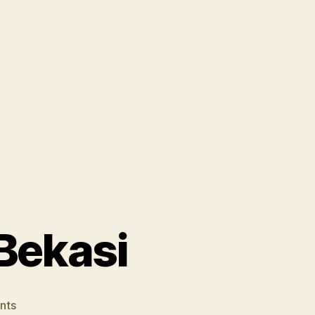
Bekasi
on
nts