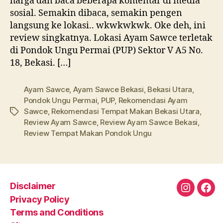
harga dan baca beberapa komentar di media
sosial. Semakin dibaca, semakin pengen
langsung ke lokasi.. wkwkwkwk. Oke deh, ini
review singkatnya. Lokasi Ayam Sawce terletak
di Pondok Ungu Permai (PUP) Sektor V A5 No.
18, Bekasi. […]
Ayam Sawce
,
Ayam Sawce Bekasi
,
Bekasi Utara
,
Pondok Ungu Permai
,
PUP
,
Rekomendasi Ayam
Sawce
,
Rekomendasi Tempat Makan Bekasi Utara
,
Tags
Review Ayam Sawce
,
Review Ayam Sawce Bekasi
,
Review Tempat Makan Pondok Ungu
Disclaimer
Instagra
Fac
Privacy Policy
Terms and Conditions