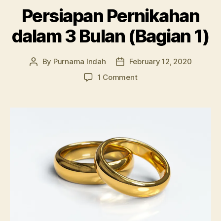
Persiapan Pernikahan
dalam 3 Bulan (Bagian 1)
By
Purnama Indah
February 12, 2020
Post
Post
author
date
on
1 Comment
Persiapan
Pernikahan
dalam
3
Bulan
(Bagian
1)