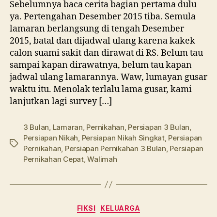
Sebelumnya baca cerita bagian pertama dulu
ya. Pertengahan Desember 2015 tiba. Semula
lamaran berlangsung di tengah Desember
2015, batal dan dijadwal ulang karena kakek
calon suami sakit dan dirawat di RS. Belum tau
sampai kapan dirawatnya, belum tau kapan
jadwal ulang lamarannya. Waw, lumayan gusar
waktu itu. Menolak terlalu lama gusar, kami
lanjutkan lagi survey […]
3 Bulan
,
Lamaran
,
Pernikahan
,
Persiapan 3 Bulan
,
Persiapan Nikah
,
Persiapan Nikah Singkat
,
Persiapan
Tags
Pernikahan
,
Persiapan Pernikahan 3 Bulan
,
Persiapan
Pernikahan Cepat
,
Walimah
Categories
FIKSI
KELUARGA