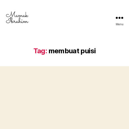
Menu
Mamak
Ibrahim
-
Lifestyle
Tag:
membuat puisi
Blogger