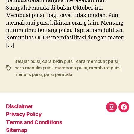
pemuda dalam rangka merayakan Hari
Sumpah Pemuda di bulan Oktober ini.
Membuat puisi, bagi saya, tidak mudah. Pun
memahami puisi bikinan orang lain. Memang
minim ilmu tentang puisi. Tapi alhamdulillah,
Komunitas ODOP memfasilitasi dengan materi
[…]
Belajar puisi
,
cara bikin puisi
,
cara membuat puisi
,
cara menulis puisi
,
membaca puisi
,
membuat puisi
,
Tags
menulis puisi
,
puisi pemuda
Disclaimer
Instagra
Fac
Privacy Policy
Terms and Conditions
Sitemap