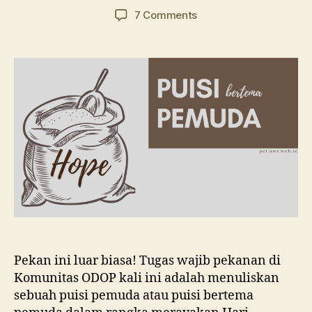
author
date
on
7 Comments
Cara
Membuat
Puisi
dari
Pringadi
Abdi
Surya
Pekan ini luar biasa! Tugas wajib pekanan di
Komunitas ODOP kali ini adalah menuliskan
sebuah puisi pemuda atau puisi bertema