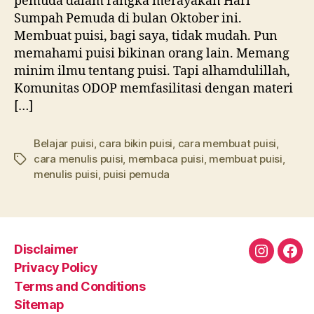
pemuda dalam rangka merayakan Hari
Sumpah Pemuda di bulan Oktober ini.
Membuat puisi, bagi saya, tidak mudah. Pun
memahami puisi bikinan orang lain. Memang
minim ilmu tentang puisi. Tapi alhamdulillah,
Komunitas ODOP memfasilitasi dengan materi
[…]
Belajar puisi
,
cara bikin puisi
,
cara membuat puisi
,
cara menulis puisi
,
membaca puisi
,
membuat puisi
,
Tags
menulis puisi
,
puisi pemuda
Disclaimer
Instagra
Fac
Privacy Policy
Terms and Conditions
Sitemap