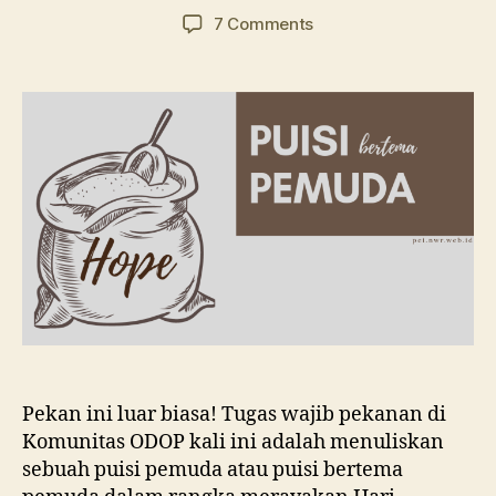
author
date
on
7 Comments
Cara
Membuat
Puisi
dari
Pringadi
Abdi
Surya
Pekan ini luar biasa! Tugas wajib pekanan di
Komunitas ODOP kali ini adalah menuliskan
sebuah puisi pemuda atau puisi bertema