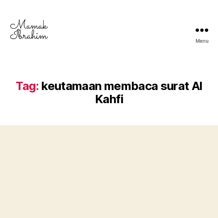
Menu
Mamak
Ibrahim
-
Lifestyle
Tag:
keutamaan membaca surat Al
Blogger
Kahfi