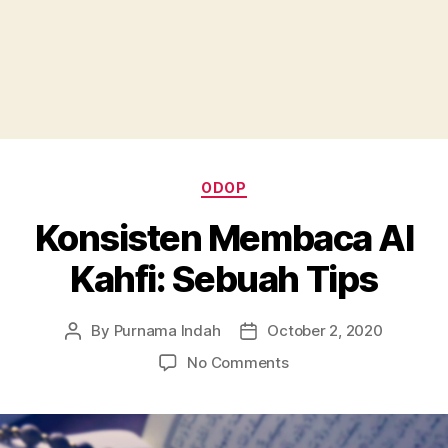
Categories
ODOP
Konsisten Membaca Al
Kahfi: Sebuah Tips
By
Purnama Indah
October 2, 2020
Post
Post
author
date
on
No Comments
Konsisten
Membaca
Al