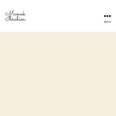
Menu
Mamak
Ibrahim
-
Lifestyle
Blogger