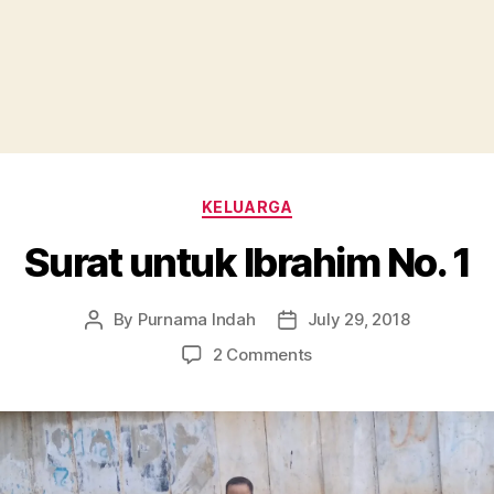
Categories
KELUARGA
Surat untuk Ibrahim No. 1
By
Purnama Indah
July 29, 2018
Post
Post
author
date
on
2 Comments
Surat
untuk
Ibrahim
No.
1