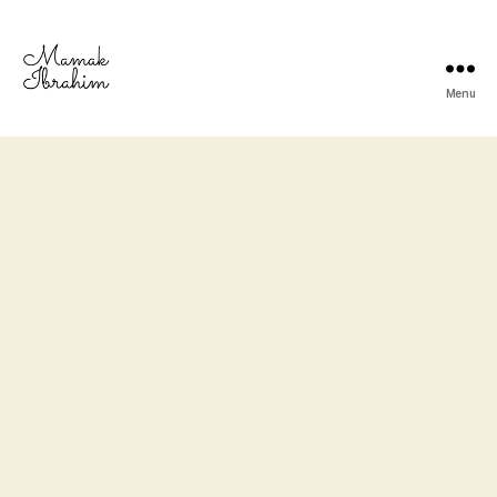
Menu
Mamak
Ibrahim
-
Lifestyle
Blogger