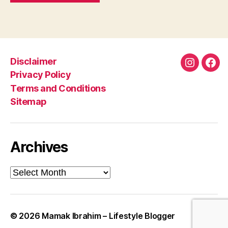
Disclaimer
Instagra
Fac
Privacy Policy
Terms and Conditions
Sitemap
Archives
Archives
© 2026
Mamak Ibrahim – Lifestyle Blogger
Up
↑