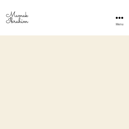
Menu
Mamak
Ibrahim
-
Lifestyle
Blogger