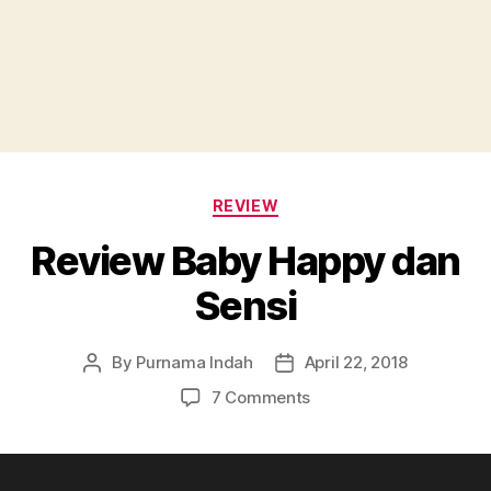
Categories
REVIEW
Review Baby Happy dan
Sensi
By
Purnama Indah
April 22, 2018
Post
Post
author
date
on
7 Comments
Review
Baby
Happy