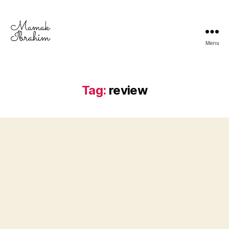
Menu
Mamak
Ibrahim
-
Lifestyle
Tag:
review
Blogger