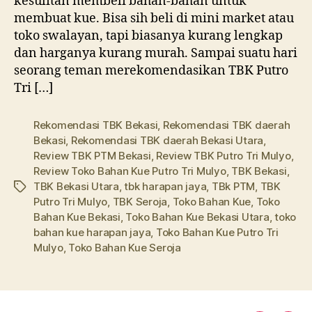
kesulitan membeli bahan-bahan untuk
membuat kue. Bisa sih beli di mini market atau
toko swalayan, tapi biasanya kurang lengkap
dan harganya kurang murah. Sampai suatu hari
seorang teman merekomendasikan TBK Putro
Tri […]
Rekomendasi TBK Bekasi
,
Rekomendasi TBK daerah
Bekasi
,
Rekomendasi TBK daerah Bekasi Utara
,
Review TBK PTM Bekasi
,
Review TBK Putro Tri Mulyo
,
Review Toko Bahan Kue Putro Tri Mulyo
,
TBK Bekasi
,
TBK Bekasi Utara
,
tbk harapan jaya
,
TBk PTM
,
TBK
Tags
Putro Tri Mulyo
,
TBK Seroja
,
Toko Bahan Kue
,
Toko
Bahan Kue Bekasi
,
Toko Bahan Kue Bekasi Utara
,
toko
bahan kue harapan jaya
,
Toko Bahan Kue Putro Tri
Mulyo
,
Toko Bahan Kue Seroja