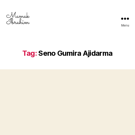
Menu
Mamak
Ibrahim
-
Lifestyle
Tag:
Seno Gumira Ajidarma
Blogger