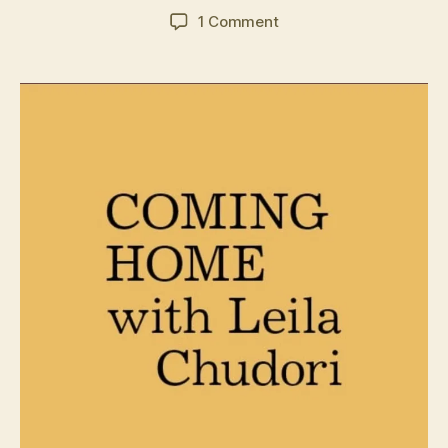
author
date
on
1 Comment
Review
Podcast
Coming
Home
with
Leila
Chudori