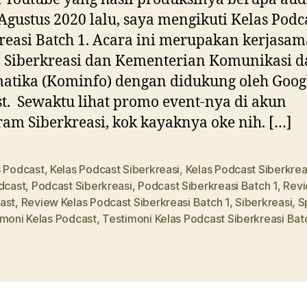
Agustus 2020 lalu, saya mengikuti Kelas Podc
reasi Batch 1. Acara ini merupakan kerjasam
 Siberkreasi dan Kementerian Komunikasi 
atika (Kominfo) dengan didukung oleh Goog
t. Sewaktu lihat promo event-nya di akun
ram Siberkreasi, kok kayaknya oke nih. […]
s Podcast
,
Kelas Podcast Siberkreasi
,
Kelas Podcast Siberkrea
dcast
,
Podcast Siberkreasi
,
Podcast Siberkreasi Batch 1
,
Revi
ast
,
Review Kelas Podcast Siberkreasi Batch 1
,
Siberkreasi
,
S
imoni Kelas Podcast
,
Testimoni Kelas Podcast Siberkreasi Bat