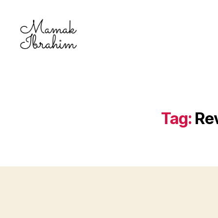
Mamak
Ibrahim
-
Lifestyle
Blogger
Tag:
Rev