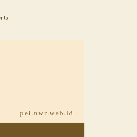
on
nts
Kelas
Podcast
Siberkreasi
Batch
1
(Bagian
2)