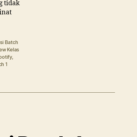
g tidak
inat
si Batch
ew Kelas
potify
,
ch 1