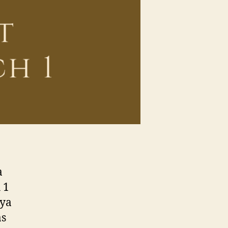
a
 1
nya
as