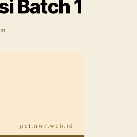
si Batch 1
on
nt
Kelas
Podcast
Siberkreasi
Batch
1