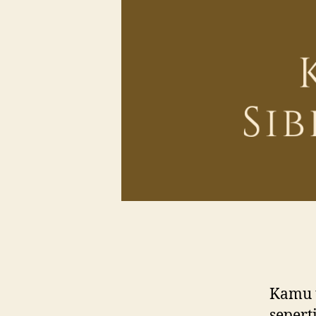
Kamu t
sepert