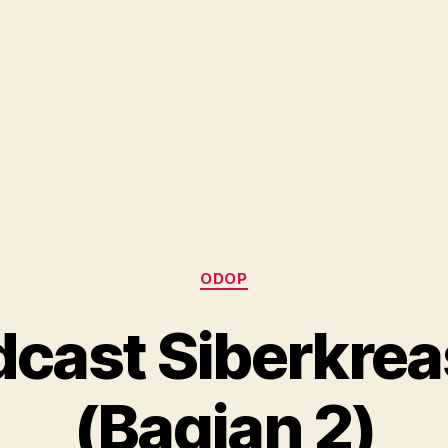
Categories
ODOP
cast Siberkrea
(Bagian 2)