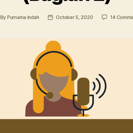
By
Purnama Indah
October 5, 2020
14 Comme
st
Post
thor
date