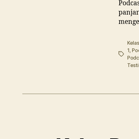
Podcas
panjan
menget
Kela
1
,
Po
Tags
Podc
Test