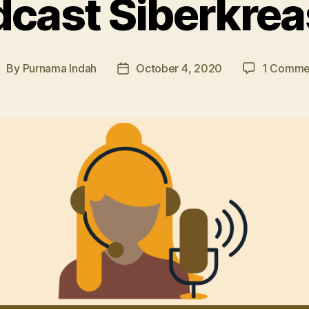
cast Siberkrea
By
Purnama Indah
October 4, 2020
1 Comme
ost
Post
uthor
date