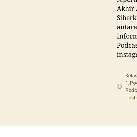
Akhir 
Siberk
antara
Inform
Podcas
instag
Kela
1
,
Po
Tags
Podc
Test