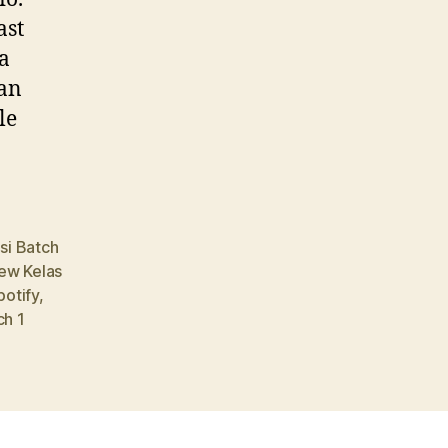
ast
a
dan
le
si Batch
ew Kelas
potify
,
ch 1