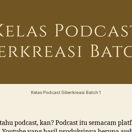
Kelas Podcast Siberkreasi Batch 1
ahu podcast, kan? Podcast itu semacam plat
i Youtube yang hasil produksinya berupa aud