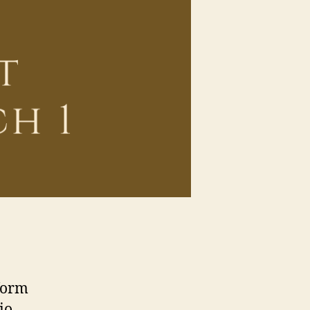
form
io.