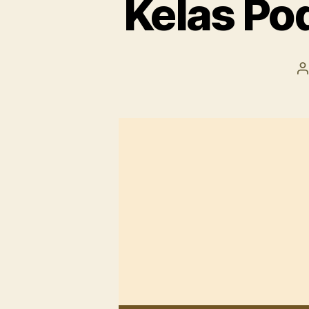
Kelas Pod
P
a