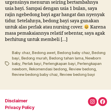
urgensinya menurun seiring bertambahnya
usia bayi. Sampai dengan usia 1 bulan, saya
rajin ngebedong bayi agar hangat dan nyenyak
tidur. Setelahnya, bedong bayi saya gunakan
untuk alas perlak atau nursing cover.
Karena
masa pemakaiannya relatif sebentar, saya agak
berhitung untuk membeli […]
Baby chaz
,
Bedong awet
,
Bedong baby chaz
,
Bedong
bayi
,
Bedong murah
,
Bedong tahan lama
,
Newborn
baby
,
Perlak bayi
,
Perlengkapan bayi
,
Perlengkapan
Tags
newborn
,
Rekomendasi bedong
,
Review bedong
,
Review bedong baby chaz
,
Review bedong bayi
Disclaimer
Instagra
Fac
Privacy Policy