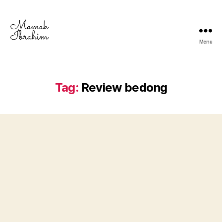
Menu
Mamak
Ibrahim
-
Lifestyle
Tag:
Review bedong
Blogger