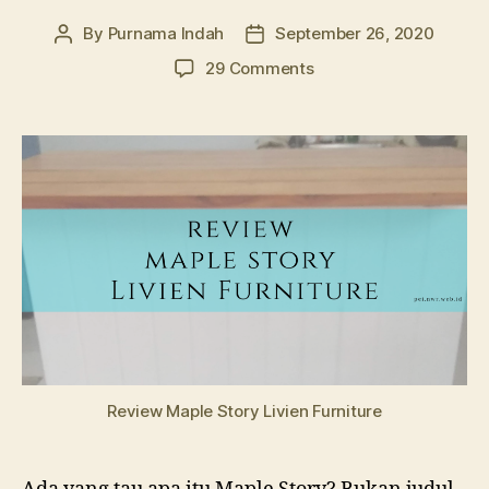
By
Purnama Indah
September 26, 2020
Post
Post
author
date
on
29 Comments
Maple
Story
Livien
Furniture:
Sebuah
Review
Review Maple Story Livien Furniture