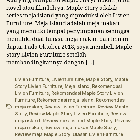
Ada yang tau apa itu Maple Story? Bukan judul
novel atau film loh ya. Maple Story adalah
series meja island yang diproduksi oleh Livien
Furniture. Meja island adalah meja makan
yang memiliki tempat penyimpanan sehingga
memiliki dual fungsi: meja makan dan lemari
dapur. Pada Oktober 2018, saya membeli Maple
Story Livien Furniture setelah
membandingkannya dengan […]
Livien Furniture
,
Livienfurniture
,
Maple Story
,
Maple
Story Livien Furniture
,
Meja Island
,
Rekomendasi
Livien Furniture
,
Rekomendasi Maple Story Livien
Furniture
,
Rekomendasi meja island
,
Rekomendasi
meja makan
,
Review Livien Furniture
,
Review Maple
Tags
Story
,
Review Maple Story Livien Furniture
,
Review
meja island
,
Review meja island Maple Story
,
Review
meja makan
,
Review meja makan Maple Story
,
Review meja Maple Story
,
Ulasan Livien Furniture