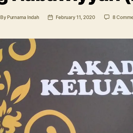
By
Purnama Indah
February 11, 2020
8 Comme
st
Post
thor
date