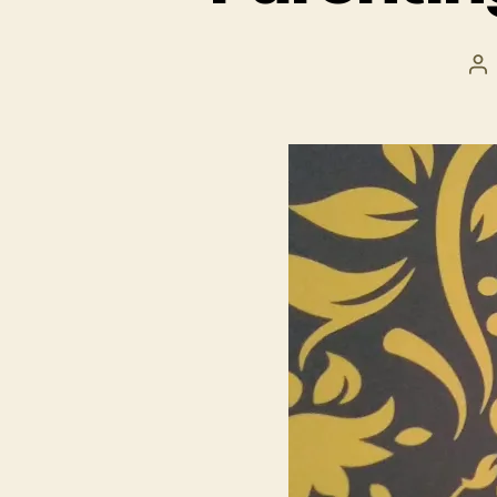
Po
au