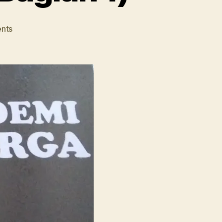
on
nts
Review
Akademi
Keluarga
Parenting
Nabawiyyah
(Bagian
1)