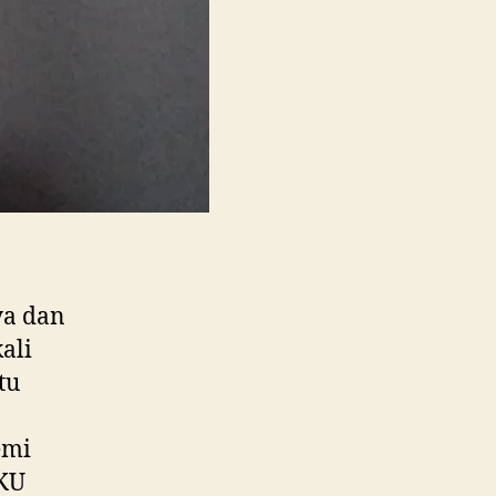
ya dan
ali
tu
emi
AKU