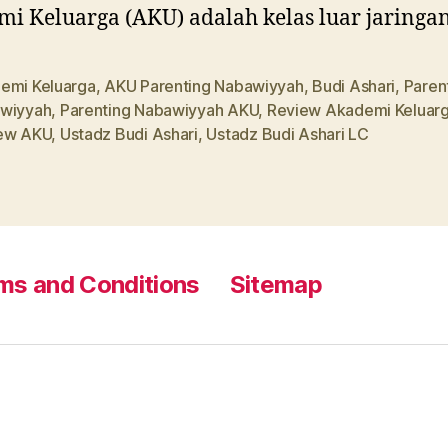
i Keluarga (AKU) adalah kelas luar jaringa
emi Keluarga
,
AKU Parenting Nabawiyyah
,
Budi Ashari
,
Paren
wiyyah
,
Parenting Nabawiyyah AKU
,
Review Akademi Keluar
ew AKU
,
Ustadz Budi Ashari
,
Ustadz Budi Ashari LC
ms and Conditions
Sitemap