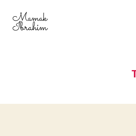
Mamak
Ibrahim
-
Lifestyle
Blogger