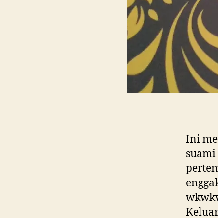
Ini me
suami 
pertem
enggak
wkwkwk
Keluar