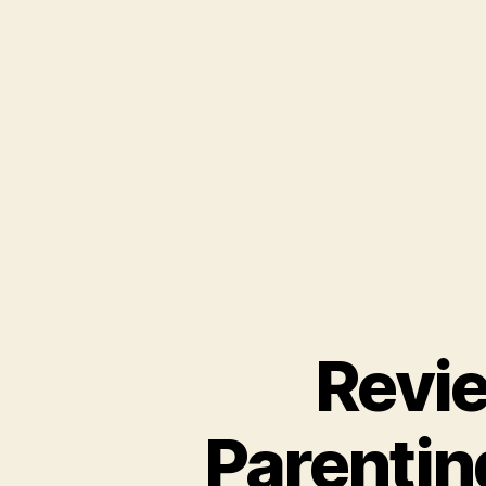
Revi
Parentin