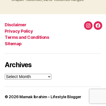
Disclaimer
Instagra
Fac
Privacy Policy
Terms and Conditions
Sitemap
Archives
Archives
© 2026
Mamak Ibrahim – Lifestyle Blogger
Up
↑