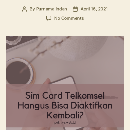
By
Purnama Indah
April 16, 2021
Post
Post
author
date
on
No Comments
Sim
Card
Telkomsel
Hangus
Bisa
Diaktifkan
Kembali?