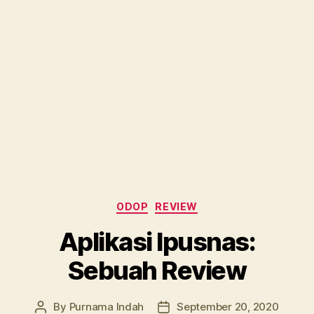
Categories
ODOP
REVIEW
Aplikasi Ipusnas:
Sebuah Review
By
Purnama Indah
September 20, 2020
Post
Post