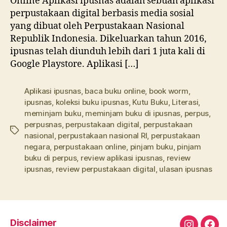
Online Aplikasi ipusnas adalah sebuah aplikasi
perpustakaan digital berbasis media sosial
yang dibuat oleh Perpustakaan Nasional
Republik Indonesia. Dikeluarkan tahun 2016,
ipusnas telah diunduh lebih dari 1 juta kali di
Google Playstore. Aplikasi […]
Aplikasi ipusnas
,
baca buku online
,
book worm
,
ipusnas
,
koleksi buku ipusnas
,
Kutu Buku
,
Literasi
,
meminjam buku
,
meminjam buku di ipusnas
,
perpus
,
perpusnas
,
perpustakaan digital
,
perpustakaan
Tags
nasional
,
perpustakaan nasional RI
,
perpustakaan
negara
,
perpustakaan online
,
pinjam buku
,
pinjam
buku di perpus
,
review aplikasi ipusnas
,
review
ipusnas
,
review perpustakaan digital
,
ulasan ipusnas
Disclaimer