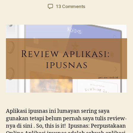
author
date
on
13 Comments
Aplikasi
Ipusnas:
Sebuah
Review
Aplikasi ipusnas ini lumayan sering saya
gunakan tetapi belum pernah saya tulis review-
nya di sini . So, this is it! Ipusnas: Perpustakaan