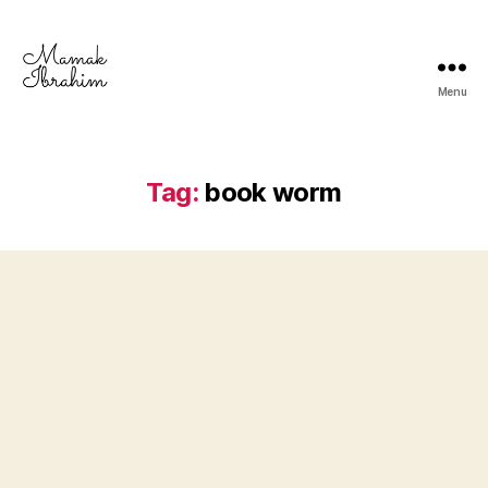
Menu
Mamak
Ibrahim
-
Lifestyle
Tag:
book worm
Blogger