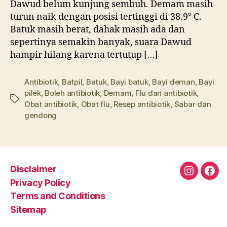
Dawud belum kunjung sembuh. Demam masih
turun naik dengan posisi tertinggi di 38.9° C.
Batuk masih berat, dahak masih ada dan
sepertinya semakin banyak, suara Dawud
hampir hilang karena tertutup […]
Antibiotik
,
Batpil
,
Batuk
,
Bayi batuk
,
Bayi deman
,
Bayi
pilek
,
Boleh antibiotik
,
Demam
,
Flu dan antibiotik
,
Tags
Obat antibiotik
,
Obat flu
,
Resep antibiotik
,
Sabar dan
gendong
Disclaimer
Instagra
Fac
Privacy Policy
Terms and Conditions
Sitemap