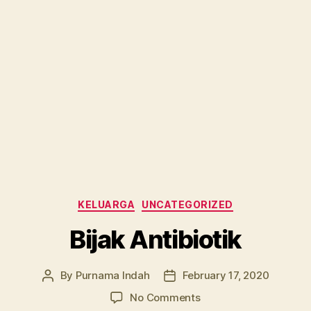
Categories
KELUARGA
UNCATEGORIZED
Bijak Antibiotik
By
Purnama Indah
February 17, 2020
Post
Post
author
date
on
No Comments