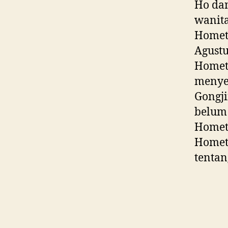
Ho dan
wanita
Hometo
Agustu
Hometo
menye
Gongji
belum 
Homet
Homet
tenta