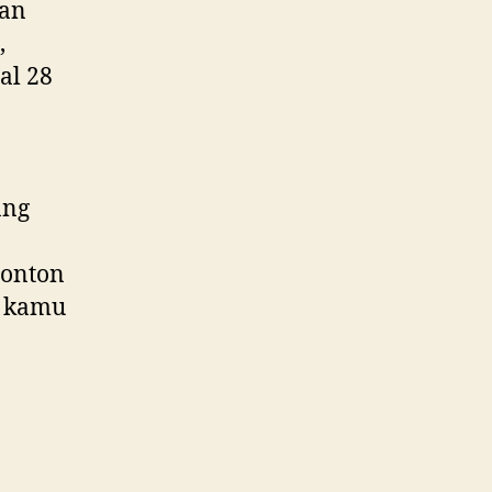
dan
,
al 28
ang
nonton
n kamu