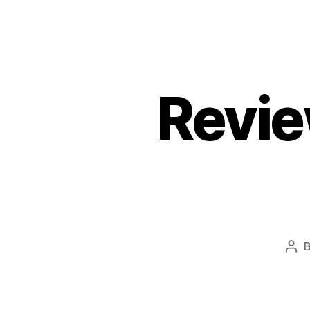
Revi
Pos
aut