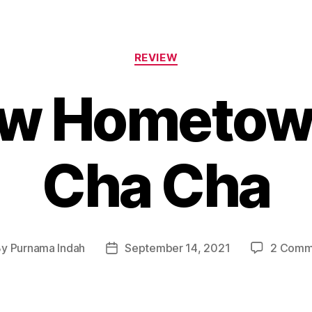
Categories
REVIEW
ew Hometow
Cha Cha
By
Purnama Indah
September 14, 2021
2 Comm
t
Post
hor
date