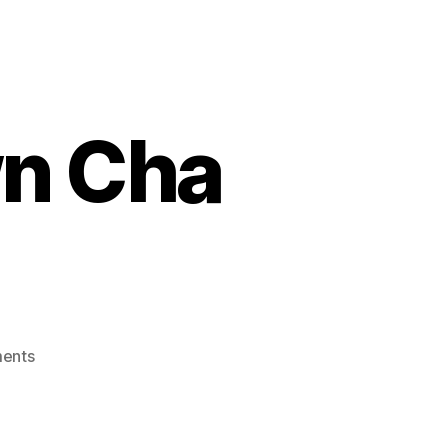
n Cha
on
ents
Review
Hometown
Cha