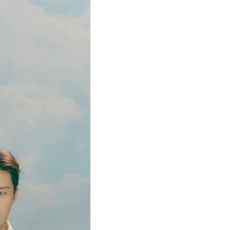
Cha
Cha