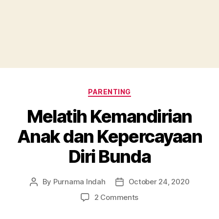
Categories
PARENTING
Melatih Kemandirian
Anak dan Kepercayaan
Diri Bunda
By
Purnama Indah
October 24, 2020
Post
Post
author
date
on
2 Comments
Melatih
Kemandirian