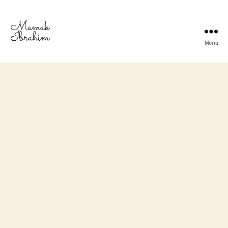
Menu
Mamak
Ibrahim
-
Lifestyle
Blogger