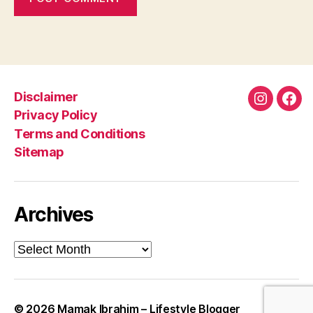
Disclaimer
Instagra
Fac
Privacy Policy
Terms and Conditions
Sitemap
Archives
Archives
© 2026
Mamak Ibrahim – Lifestyle Blogger
Up
↑