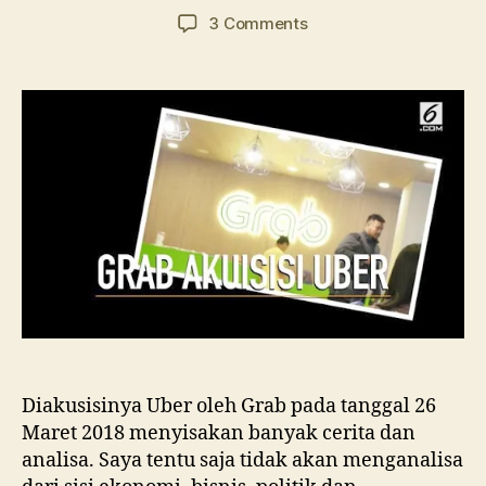
author
date
on
3 Comments
Akuisisi
Uber
dan
Seorang
Penggemar
Diakusisinya Uber oleh Grab pada tanggal 26
Maret 2018 menyisakan banyak cerita dan
analisa. Saya tentu saja tidak akan menganalisa