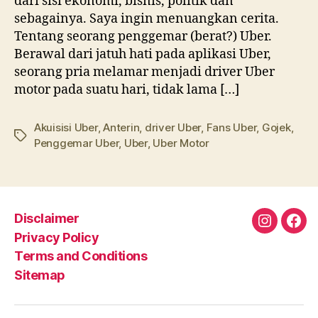
dari sisi ekonomi, bisnis, politik dan
sebagainya. Saya ingin menuangkan cerita.
Tentang seorang penggemar (berat?) Uber.
Berawal dari jatuh hati pada aplikasi Uber,
seorang pria melamar menjadi driver Uber
motor pada suatu hari, tidak lama […]
Akuisisi Uber
,
Anterin
,
driver Uber
,
Fans Uber
,
Gojek
,
Tags
Penggemar Uber
,
Uber
,
Uber Motor
Disclaimer
Instagra
Fac
Privacy Policy
Terms and Conditions
Sitemap