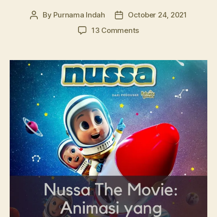
By
Purnama Indah
October 24, 2021
Post
Post
author
date
on
13 Comments
Nussa
The
Movie:
Animasi
yang
Melebihi
Ekspektasi