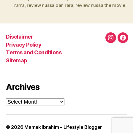
rarra
,
review nussa dan rara
,
review nussa the movie
Disclaimer
Instagra
Fac
Privacy Policy
Terms and Conditions
Sitemap
Archives
Archives
© 2026
Mamak Ibrahim – Lifestyle Blogger
Up
↑