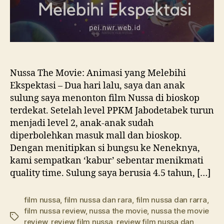
Nussa The Movie: Animasi yang Melebihi
Ekspektasi – Dua hari lalu, saya dan anak
sulung saya menonton film Nussa di bioskop
terdekat. Setelah level PPKM Jabodetabek turun
menjadi level 2, anak-anak sudah
diperbolehkan masuk mall dan bioskop.
Dengan menitipkan si bungsu ke Neneknya,
kami sempatkan ‘kabur’ sebentar menikmati
quality time. Sulung saya berusia 4.5 tahun, […]
film nussa
,
film nussa dan rara
,
film nussa dan rarra
,
film nussa review
,
nussa the movie
,
nussa the movie
Tags
review
,
review film nussa
,
review film nussa dan