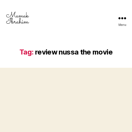
Menu
Mamak
Ibrahim
-
Lifestyle
Tag:
review nussa the movie
Blogger