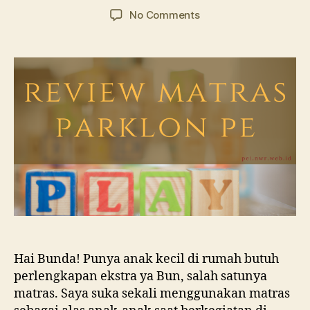
author
date
on
No Comments
Matras
Parklon
PE:
Sebuah
Review
Hai Bunda! Punya anak kecil di rumah butuh
perlengkapan ekstra ya Bun, salah satunya
matras. Saya suka sekali menggunakan matras