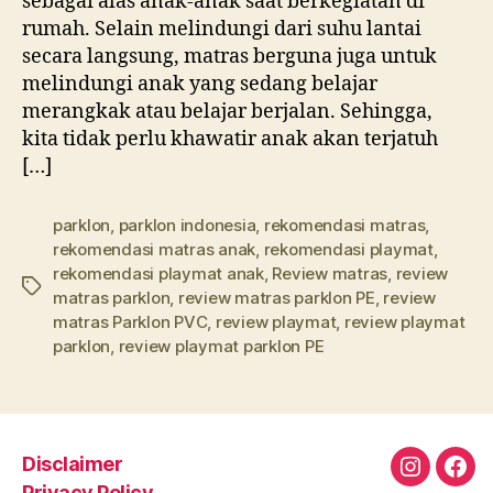
sebagai alas anak-anak saat berkegiatan di
rumah. Selain melindungi dari suhu lantai
secara langsung, matras berguna juga untuk
melindungi anak yang sedang belajar
merangkak atau belajar berjalan. Sehingga,
kita tidak perlu khawatir anak akan terjatuh
[…]
parklon
,
parklon indonesia
,
rekomendasi matras
,
rekomendasi matras anak
,
rekomendasi playmat
,
rekomendasi playmat anak
,
Review matras
,
review
Tags
matras parklon
,
review matras parklon PE
,
review
matras Parklon PVC
,
review playmat
,
review playmat
parklon
,
review playmat parklon PE
Disclaimer
Instagra
Fac
Privacy Policy