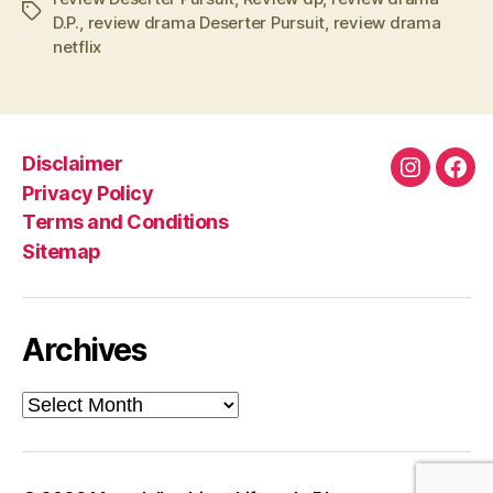
Tags
D.P.
,
review drama Deserter Pursuit
,
review drama
netflix
Disclaimer
Instagra
Fac
Privacy Policy
Terms and Conditions
Sitemap
Archives
Archives