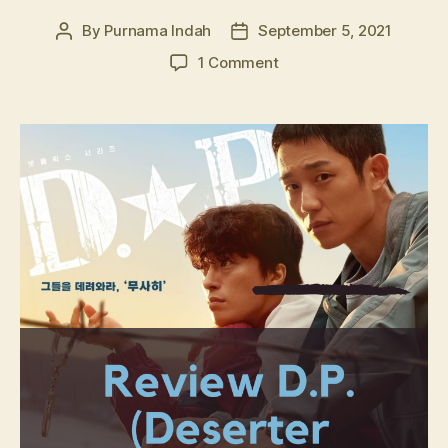
By
Purnama Indah
September 5, 2021
Post
Post
author
date
on
1 Comment
Review
D.P.
Drama
dengan
Pesan
Moral
yang
Kuat