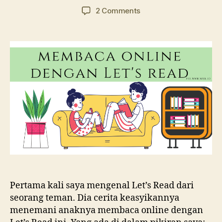
author
date
on
2 Comments
Membaca
Online
dengan
Let’s
Read
Pertama kali saya mengenal Let’s Read dari
seorang teman. Dia cerita keasyikannya
menemani anaknya membaca online dengan