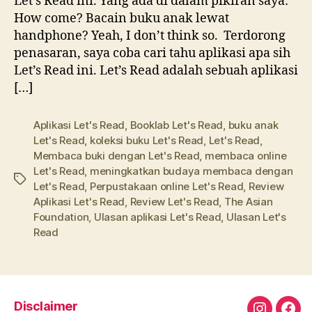
Let’s Read ini. Yang ada di dalam pikiran saya:
How come? Bacain buku anak lewat
handphone? Yeah, I don’t think so. Terdorong
penasaran, saya coba cari tahu aplikasi apa sih
Let’s Read ini. Let’s Read adalah sebuah aplikasi
[…]
Aplikasi Let's Read
,
Booklab Let's Read
,
buku anak
Let's Read
,
koleksi buku Let's Read
,
Let's Read
,
Membaca buki dengan Let's Read
,
membaca online
Let's Read
,
meningkatkan budaya membaca dengan
Tags
Let's Read
,
Perpustakaan online Let's Read
,
Review
Aplikasi Let's Read
,
Review Let's Read
,
The Asian
Foundation
,
Ulasan aplikasi Let's Read
,
Ulasan Let's
Read
Disclaimer