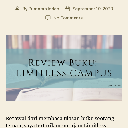
By
Purnama Indah
September 19, 2020
Post
Post
author
date
on
No Comments
Limitless
Campus:
Perjalanan
Menemukan
Diri
Berawal dari membaca ulasan buku seorang
teman, saya tertarik meminjam Limitless