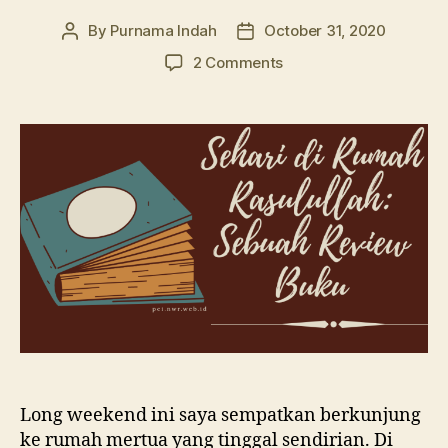
By
Purnama Indah
October 31, 2020
Post
Post
author
date
on
2 Comments
Sehari
di
Rumah
Rasulullah:
Sebuah
Review
Buku
Long weekend ini saya sempatkan berkunjung
ke rumah mertua yang tinggal sendirian. Di