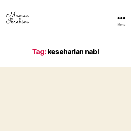
Menu
Mamak
Ibrahim
-
Lifestyle
Tag:
keseharian nabi
Blogger