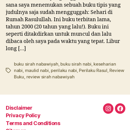
sana saya menemukan sebuah buku tipis yang
judulnya saja sudah mengguggah: Sehari di
Rumah Rasulullah. Ini buku terbitan lama,
tahun 2000 (20 tahun yang lalu!). Buku ini
seperti ditakdirkan untuk muncul dan lalu
dibaca oleh saya pada waktu yang tepat. Libur
long […]
buku sirah nabawiyah
,
buku sirah nabi
,
keseharian
nabi
,
maulid nabi
,
perilaku nabi
,
Perilaku Rasul
,
Review
Tags
Buku
,
review sirah nabawiyah
Disclaimer
Instagra
Fac
Privacy Policy
Terms and Conditions