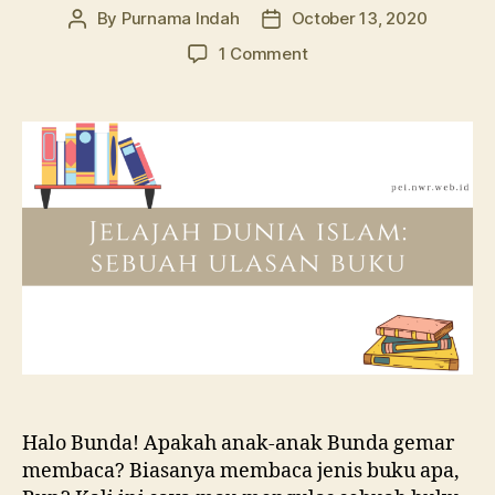
By
Purnama Indah
October 13, 2020
Post
Post
author
date
on
1 Comment
Jelajah
Dunia
Islam:
Ulasan
Buku
Halo Bunda! Apakah anak-anak Bunda gemar
membaca? Biasanya membaca jenis buku apa,