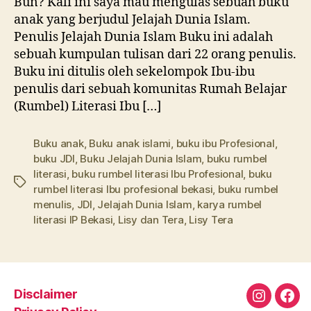
Bun? Kali ini saya mau mengulas sebuah buku
anak yang berjudul Jelajah Dunia Islam.
Penulis Jelajah Dunia Islam Buku ini adalah
sebuah kumpulan tulisan dari 22 orang penulis.
Buku ini ditulis oleh sekelompok Ibu-ibu
penulis dari sebuah komunitas Rumah Belajar
(Rumbel) Literasi Ibu […]
Buku anak
,
Buku anak islami
,
buku ibu Profesional
,
buku JDI
,
Buku Jelajah Dunia Islam
,
buku rumbel
literasi
,
buku rumbel literasi Ibu Profesional
,
buku
Tags
rumbel literasi Ibu profesional bekasi
,
buku rumbel
menulis
,
JDI
,
Jelajah Dunia Islam
,
karya rumbel
literasi IP Bekasi
,
Lisy dan Tera
,
Lisy Tera
Disclaimer
Instagra
Fac